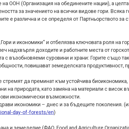
е на ООН (Организация на обединените нации), а целта
остта за значението на всички видове гори. Всяка г
те е различна и се определя от Партньорството за 
 „Гори и икономики“ и отбелязва ключовата роля на г
леч надхвърля доходите и работните места от горскот
а с възобновяеми суровини и храни: Горите също та
общности, повишават земеделската продуктивност, п
е стремят да преминат към устойчива биоикономика, 
ни на природата, като замяна на материали с висок в
ови икономически възможности.
драви икономики – днес и за бъдещите поколения. (и
tional-day-of-forests/en
)
ана и земеделие (ФАО, Food and Agriculture Organizat