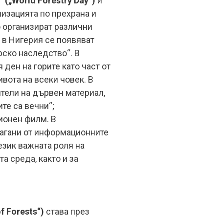
(„World Forestry Day“)
и
низацията по прехрана и
о организират различни
в Нигерия се появяват
рско наследство“. В
ен на горите като част от
вота на всеки човек. В
тели на дървен материал,
те са вечни“;
ионен филм. В
магани от информационните
език важната роля на
а среда, както и за
f Forests“)
става през