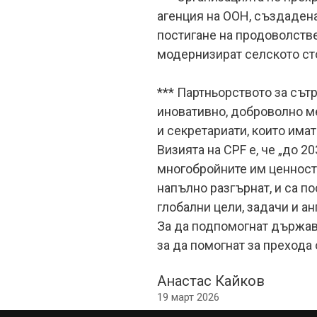
агенция на ООН, създадена
постигане на продоволстве
модернизират селското сто
*** Партньорството за сътру
иновативно, доброволно м
и секретариати, които имат
Визията на CPF е, че „до 2
многобройните им ценности 
напълно разгърнат, и са по
глобални цели, задачи и ан
За да подпомогнат държави
за да помогнат за прехода
Анастас Кайков
19 март 2026