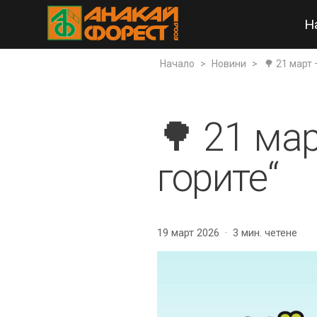
Н
Начало
>
Новини
>
🌳 21 март
🌳 21 ма
горите“
19 март 2026
3 мин. четене