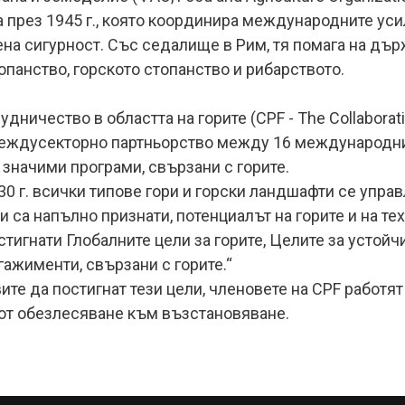
 през 1945 г., която координира международните усил
на сигурност. Със седалище в Рим, тя помага на дър
панство, горското стопанство и рибарството.
дничество в областта на горите (CPF - The Collaborativ
еждусекторно партньорство между 16 международни
 значими програми, свързани с горите.
030 г. всички типове гори и горски ландшафти се упра
са напълно признати, потенциалът на горите и на тех
стигнати Глобалните цели за горите, Целите за устойч
гажименти, свързани с горите.“
те да постигнат тези цели, членовете на CPF работят
 от обезлесяване към възстановяване.