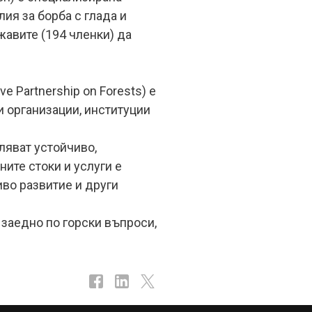
ия за борба с глада и
жавите (194 членки) да
e Partnership on Forests) е
 организации, институции
вляват устойчиво,
ните стоки и услуги е
иво развитие и други
 заедно по горски въпроси,