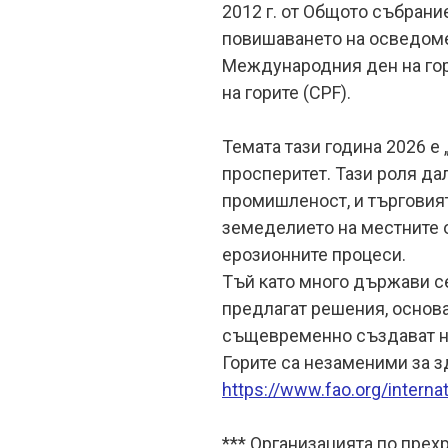
2012 г. от Общото събрани
повишаването на осведомен
Международния ден на гори
на горите (CPF).
Темата тази година 2026 е
просперитет. Тази роля да
промишленост, и търговият
земеделието на местните 
ерозионните процеси.
Тъй като много държави с
предлагат решения, основа
същевременно създават н
Горите са незаменими за з
https://www.fao.org/interna
*** Организацията по прехр