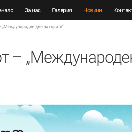
ачало
За нас
Галерия
Новини
Контак
 – „Международен ден на горите“
рт – „Международе