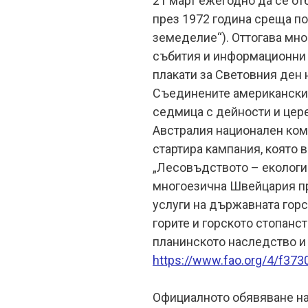
21 март ежегодно да се от
през 1972 година среща по
земеделие“). Оттогава мно
събития и информационни 
плакати за Световния ден 
Съединените американски 
седмица с дейности и цере
Австралия национален ком
стартира кампания, която 
„Лесовъдството – екологи
многоезична Швейцария пр
услуги на държавната горс
горите и горското стопанст
планинското наследство и 
https://www.fao.org/4/f37
Официалното обявяване н