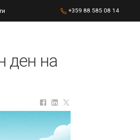
+359 88 585 08 14
ти
н ден на