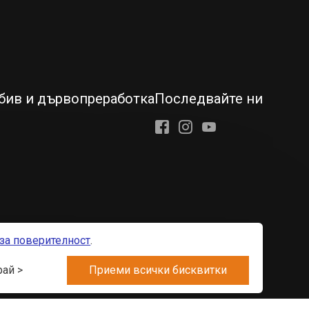
бив и дървопреработка
Последвайте ни
Facebook
Instagram
Youtube
за поверителност
.
ителност
Управление на бисквитките
Карта на сайта
ай >
Приеми всички бисквитки