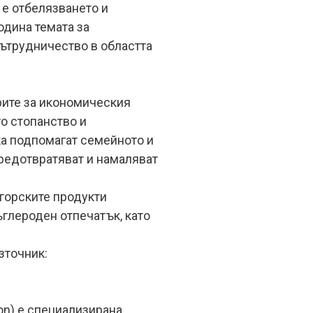
 е отбелязването и
одина темата за
сътрудничество в областта
орите за икономическия
о стопанство и
ка подпомагат семейното и
редотвратяват и намаляват
горските продукти
ъглероден отпечатък, като
зточник:
ion) е специализирана