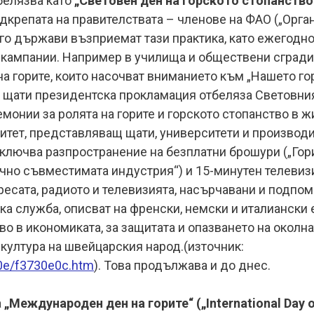
белязва като
„Световен ден на горското стопанство“ 
дкрепата на правителствата – членове на ФАО („Орга
го държави възприемат тази практика, като ежегодн
кампании. Например в училища и обществени сгради 
на горите, които насочват вниманието към „Нашето го
щати президентска прокламация отбеляза Световния д
монии за ролята на горите и горското стопанство в жи
итет, представляващ щати, университети и производи
включва разпространение на безплатни брошури („Гори
чно съвместимата индустрия“) и 15-минутен телевиз
есата, радиото и телевизията, насърчавани и подпо
ка служба, описват на френски, немски и италиански 
во в икономиката, за защитата и опазването на околнат
култура на швейцарския народ.(източник:
30e/f3730e0c.htm
). Това продължава и до днес.
а
„Международен ден на горите“ („International Day o