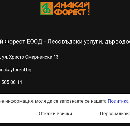
й Форест ЕООД - Лесовъдски услуги, дърводо
 ул. Христо Смирненски 13
anakayforest.bg
н
 585 08 14
ече информация, моля да се запознаете се нашaтa
Политика 
Общи условия
Политика за повер
Откажи всички
Персонализир