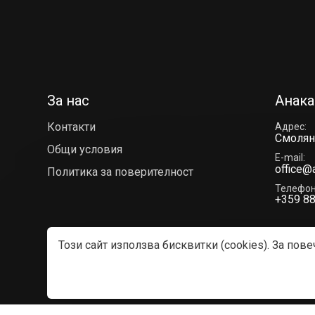
За нас
Анака
Контакти
Адрес
Смолян,
Общи условия
E-mail
office@
Политика за поверителност
Телефо
+359 88
Този сайт използва бисквитки (cookies). За пов
© 2023—2026 АНАКАЙ ФОРЕСТ ЕООД
Изработка на сайт върху
Creativiso® Xpress™
(v1.50.18)