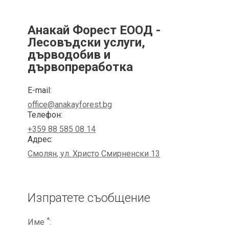
Анакай Форест ЕООД -
Лесовъдски услуги,
дърводобив и
дървопреработка
E-mail:
office@anakayforest.bg
Телефон:
+359 88 585 08 14
Адрес:
Смолян
,
ул. Христо Смирненски 13
Изпратете съобщение
*
Име