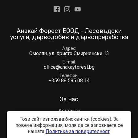
Facebook
Instagram
Youtube
Анакай Форест ЕООД - Лесовъдски
услуги, дърводобив и дървопреработка
Адрес
Смолян, ул. Христо Смирненски 13
E-mail
office@anakayforest.bg
Телефон
+359 88 585 08 14
За нас
Контакти
Този сайт използва бисквитки (cookies). За
Общи условия
повече информация, моля да се запознаете се
Политика за поверителност
нашaтa
Политика за поверителност
.